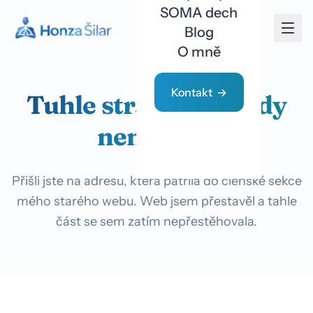
SOMA dech
Blog
O mně
Kontakt
Tuhle stránku už tady
nenajdete
Přišli jste na adresu, která patřila do členské sekce
mého starého webu. Web jsem přestavěl a tahle
část se sem zatím nepřestěhovala.