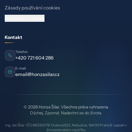
Zásady používání cookies
Nastavení cookies
Kontakt
Telefon
+420 721 604 286
E-mail
email@honzasilar.cz
© 2026 Honza Šilar. Všechna práva vyhrazena.
Dýchej. Zpomal. Nadechni se do života.
Ing. Jan Šilar · IČO 88330079 · Dubová 622, Nebušice, 164 00 Praha 6 · zapsán v
živnostenském rejstříku