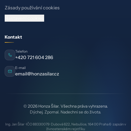
Zásady používání cookies
Nastavení cookies
Kontakt
Telefon
+420 721 604 286
E-mail
email@honzasilar.cz
© 2026 Honza Šilar. Všechna práva vyhrazena.
Dýchej. Zpomal. Nadechni se do života.
Ing. Jan Šilar · IČO 88330079 · Dubová 622, Nebušice, 164 00 Praha 6 · zapsán v
živnostenském rejstříku