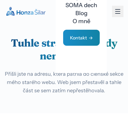
SOMA dech
Blog
O mně
Kontakt
Tuhle stránku už tady
nenajdete
Přišli jste na adresu, která patřila do členské sekce
mého starého webu. Web jsem přestavěl a tahle
část se sem zatím nepřestěhovala.