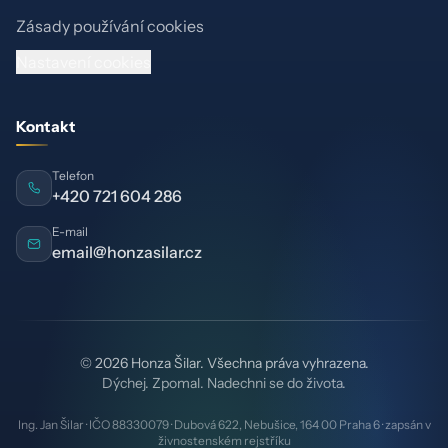
Zásady používání cookies
Nastavení cookies
Kontakt
Telefon
+420 721 604 286
E-mail
email@honzasilar.cz
© 2026 Honza Šilar. Všechna práva vyhrazena.
Dýchej. Zpomal. Nadechni se do života.
Ing. Jan Šilar · IČO 88330079 · Dubová 622, Nebušice, 164 00 Praha 6 · zapsán v
živnostenském rejstříku