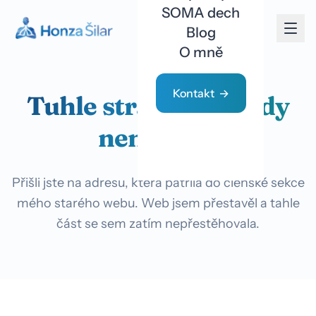
SOMA dech
Blog
O mně
Kontakt
Tuhle stránku už tady
nenajdete
Přišli jste na adresu, která patřila do členské sekce
mého starého webu. Web jsem přestavěl a tahle
část se sem zatím nepřestěhovala.