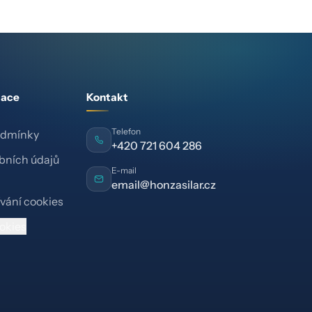
mace
Kontakt
Telefon
odmínky
+420 721 604 286
bních údajů
E-mail
email@honzasilar.cz
vání cookies
okies