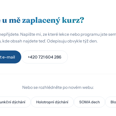
 u mě zaplacený kurz?
nepřijdete. Napište mi, ze které lekce nebo programu jste sem k
, kde obsah najdete teď. Odepisuju obvykle týž den.
t e-mail
+420 721 604 286
Nebo se rozhlédněte po novém webu:
unkční dýchání
Holotropní dýchání
SOMA dech
Bl