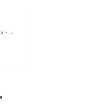
likli, a
og