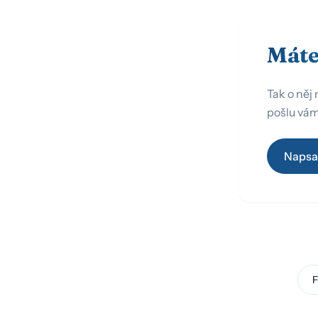
Máte
Tak o něj 
pošlu vám
Napsa
F