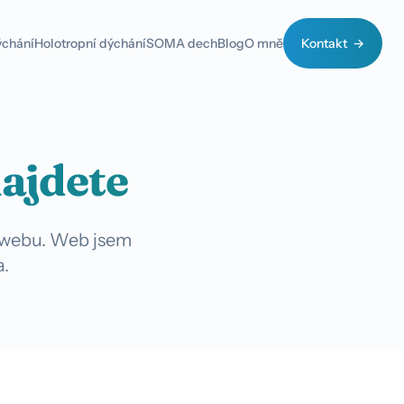
ýchání
Holotropní dýchání
SOMA dech
Blog
O mně
Kontakt
ajdete
o webu. Web jsem
a.