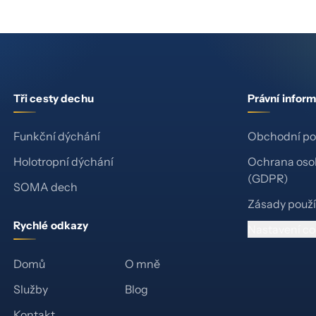
Tři cesty dechu
Právní infor
Funkční dýchání
Obchodní p
Holotropní dýchání
Ochrana oso
(GDPR)
SOMA dech
Zásady použí
Rychlé odkazy
Nastavení co
Domů
O mně
Služby
Blog
Kontakt