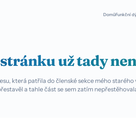
Domů
Funkční d
 stránku už tady nen
adresu, která patřila do členské sekce mého staréh
řestavěl a tahle část se sem zatím nepřestěhoval