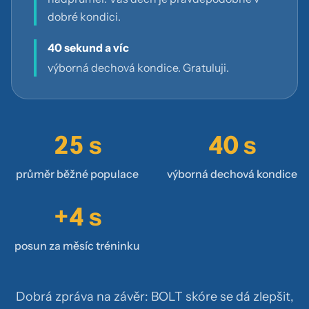
dobré kondici.
40 sekund a víc
výborná dechová kondice. Gratuluji.
25 s
40 s
průměr běžné populace
výborná dechová kondice
+4 s
posun za měsíc tréninku
Dobrá zpráva na závěr: BOLT skóre se dá zlepšit,