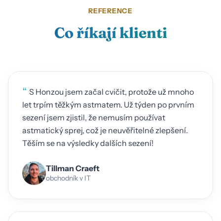
REFERENCE
Co říkají klienti
“
S Honzou jsem začal cvičit, protože už mnoho
let trpím těžkým astmatem. Už týden po prvním
sezení jsem zjistil, že nemusím používat
astmatický sprej, což je neuvěřitelné zlepšení.
Těším se na výsledky dalších sezení!
Tillman Craeft
obchodník v IT