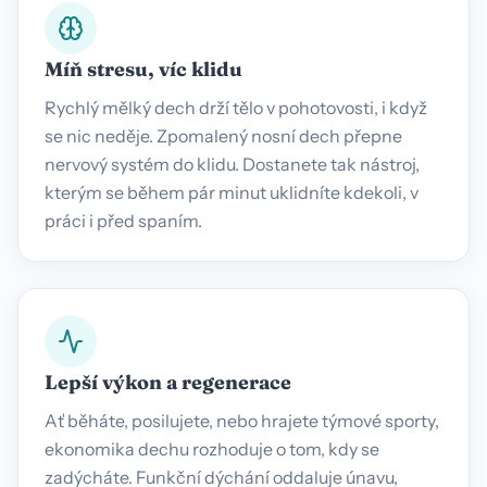
Míň stresu, víc klidu
Rychlý mělký dech drží tělo v pohotovosti, i když
se nic neděje. Zpomalený nosní dech přepne
nervový systém do klidu. Dostanete tak nástroj,
kterým se během pár minut uklidníte kdekoli, v
práci i před spaním.
Lepší výkon a regenerace
Ať běháte, posilujete, nebo hrajete týmové sporty,
ekonomika dechu rozhoduje o tom, kdy se
zadýcháte. Funkční dýchání oddaluje únavu,