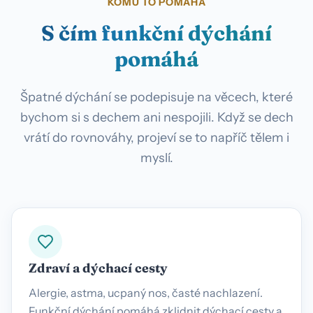
KOMU TO POMÁHÁ
S čím funkční dýchání
pomáhá
Špatné dýchání se podepisuje na věcech, které
bychom si s dechem ani nespojili. Když se dech
vrátí do rovnováhy, projeví se to napříč tělem i
myslí.
Zdraví a dýchací cesty
Alergie, astma, ucpaný nos, časté nachlazení.
Funkční dýchání pomáhá zklidnit dýchací cesty a