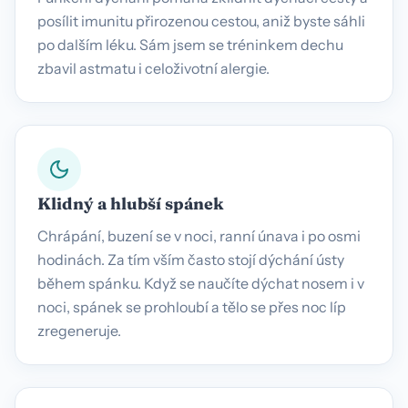
posílit imunitu přirozenou cestou, aniž byste sáhli
po dalším léku. Sám jsem se tréninkem dechu
zbavil astmatu i celoživotní alergie.
Klidný a hlubší spánek
Chrápání, buzení se v noci, ranní únava i po osmi
hodinách. Za tím vším často stojí dýchání ústy
během spánku. Když se naučíte dýchat nosem i v
noci, spánek se prohloubí a tělo se přes noc líp
zregeneruje.