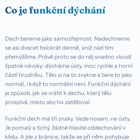
Co je funkční dýchání
Dech bereme jako samozřejmost. Nadechneme
se asi dvacet tisíckrát denně, aniž nad tím
přemýšlíme. Právě proto se do něj snadno vloudí
špatné návyky: dýcháme ústy, moc rychle a horní
částí hrudníku. Tělo si na to zvykne a bere to jako
normál, i když to normální není. Funkční dýchání
je způsob, jak se vrátit k dechu, který tělu
prospívá, místo aby ho zatěžoval.
Funkční dech má tři znaky. Vede nosem, ne ústy.
Je pomalý a tichý, žádné hlasité oddechování v
90%
klidu. A jde z bránice, takže se při něm pohybuje