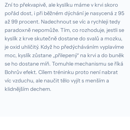
Zní to překvapivě, ale kyslíku máme v krvi skoro
pořád dost, i při běžném dýchání je nasycená z 95
až 99 procent. Nadechnout se víc a rychleji tedy
paradoxně nepomůže. Tím, co rozhoduje, jestli se
kyslík z krve skutečně dostane do svalů a mozku,
je oxid uhličitý. Když ho předýcháváním vyplavíme
moc, kyslík zůstane „přilepený“ na krvi a do buněk
se ho dostane míň. Tomuhle mechanismu se říká
Bohrův efekt. Cílem tréninku proto není nabrat
víc vzduchu, ale naučit tělo vyjít s menším a
klidnějším dechem.