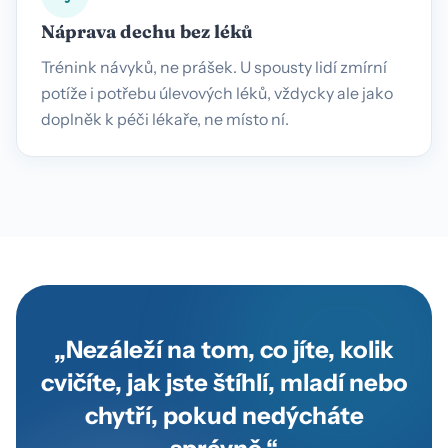
Náprava dechu bez léků
Trénink návyků, ne prášek. U spousty lidí zmírní
potíže i potřebu úlevových léků, vždycky ale jako
doplněk k péči lékaře, ne místo ní.
„Nezáleží na tom, co jíte, kolik
cvičíte, jak jste štíhlí, mladí nebo
chytří, pokud nedýcháte