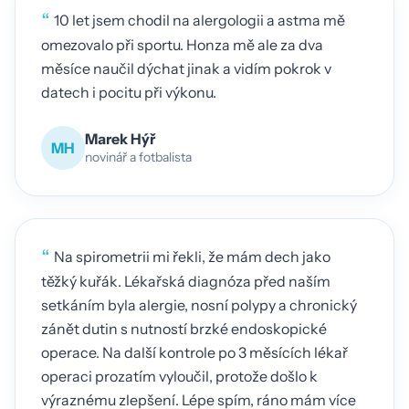
“
10 let jsem chodil na alergologii a astma mě
omezovalo při sportu. Honza mě ale za dva
měsíce naučil dýchat jinak a vidím pokrok v
datech i pocitu při výkonu.
Marek Hýř
MH
novinář a fotbalista
“
Na spirometrii mi řekli, že mám dech jako
těžký kuřák. Lékařská diagnóza před naším
setkáním byla alergie, nosní polypy a chronický
zánět dutin s nutností brzké endoskopické
operace. Na další kontrole po 3 měsících lékař
operaci prozatím vyloučil, protože došlo k
výraznému zlepšení. Lépe spím, ráno mám více