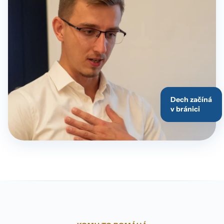
Dech začíná
v bránici