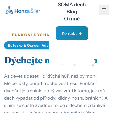
SOMA dech
Blog
O mně
Kontakt
FUNKČNÍ DÝCHÁNÍ
Buteyko & Oxygen Advantage®
Dýchejte míň, žijte líp
Až devět z deseti lidí dýchá hůř, než by mohli.
Mělce, ústy, pořád trochu ve stresu. Funkční
dýchání je trénink, který vás vrátí k tomu, jak má
dech vypadat od přírody: klidný, nosní, brániční. A
s ním se často zvedne i to, co s dechem zdánlivě
nesouvisí – spánek, energie, imunita i výkon.