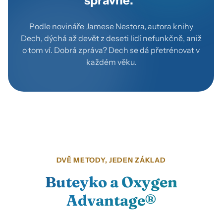
správně.“
Podle novináře Jamese Nestora, autora knihy
Dech
, dýchá až devět z deseti lidí nefunkčně, aniž
o tom ví. Dobrá zpráva? Dech se dá přetrénovat v
každém věku.
DVĚ METODY, JEDEN ZÁKLAD
Buteyko a Oxygen
Advantage®