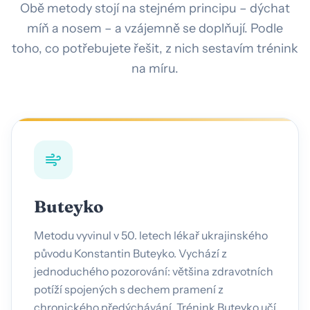
Obě metody stojí na stejném principu – dýchat
míň a nosem – a vzájemně se doplňují. Podle
toho, co potřebujete řešit, z nich sestavím trénink
na míru.
Buteyko
Metodu vyvinul v 50. letech lékař ukrajinského
původu Konstantin Buteyko. Vychází z
jednoduchého pozorování: většina zdravotních
potíží spojených s dechem pramení z
chronického předýchávání. Trénink Buteyko učí