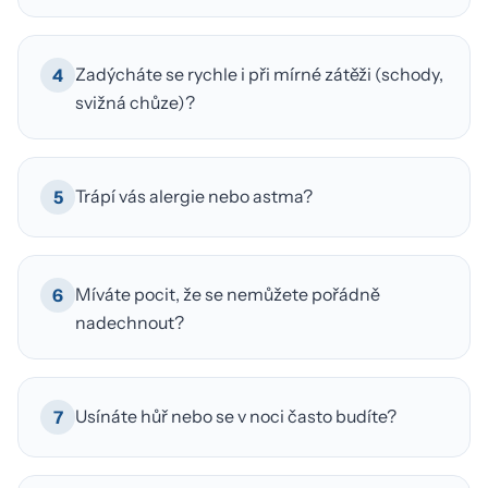
Zadýcháte se rychle i při mírné zátěži (schody,
4
svižná chůze)?
Trápí vás alergie nebo astma?
5
Míváte pocit, že se nemůžete pořádně
6
nadechnout?
Usínáte hůř nebo se v noci často budíte?
7