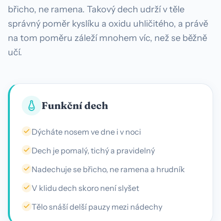
lidí dýchá jinak, než by tělu
břicho, ne ramena. Takový dech udrží v těle
prospělo
správný poměr kyslíku a oxidu uhličitého, a právě
na tom poměru záleží mnohem víc, než se běžně
učí.
Funkční dech
Dýcháte nosem ve dne i v noci
Dech je pomalý, tichý a pravidelný
Nadechuje se břicho, ne ramena a hrudník
V klidu dech skoro není slyšet
Tělo snáší delší pauzy mezi nádechy