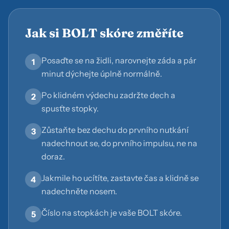
Jak si BOLT skóre změříte
Posaďte se na židli, narovnejte záda a pár
1
minut dýchejte úplně normálně.
Po klidném výdechu zadržte dech a
2
spusťte stopky.
Zůstaňte bez dechu do prvního nutkání
3
nadechnout se, do prvního impulsu, ne na
doraz.
Jakmile ho ucítíte, zastavte čas a klidně se
4
nadechněte nosem.
Číslo na stopkách je vaše BOLT skóre.
5