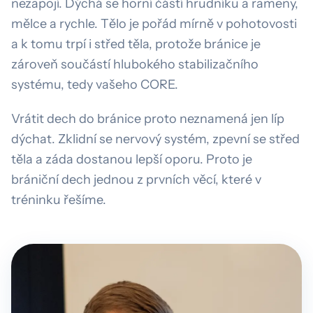
nezapojí. Dýchá se horní částí hrudníku a rameny,
mělce a rychle. Tělo je pořád mírně v pohotovosti
a k tomu trpí i střed těla, protože bránice je
zároveň součástí hlubokého stabilizačního
systému, tedy vašeho CORE.
Vrátit dech do bránice proto neznamená jen líp
dýchat. Zklidní se nervový systém, zpevní se střed
těla a záda dostanou lepší oporu. Proto je
brániční dech jednou z prvních věcí, které v
tréninku řešíme.