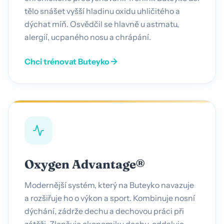
tělo snášet vyšší hladinu oxidu uhličitého a
dýchat míň. Osvědčil se hlavně u astmatu,
alergií, ucpaného nosu a chrápání.
Chci trénovat Buteyko
Oxygen Advantage®
Modernější systém, který na Buteyko navazuje
a rozšiřuje ho o výkon a sport. Kombinuje nosní
dýchání, zádrže dechu a dechovou práci při
zátěži. Zlepšuje ekonomiku dechu, oddaluje