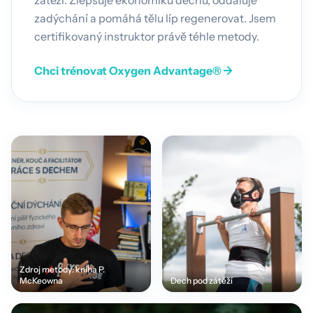
zadýchání a pomáhá tělu líp regenerovat. Jsem
certifikovaný instruktor právě téhle metody.
Chci trénovat Oxygen Advantage®
Zdroj metody: kniha P.
McKeowna
Dech pod zátěží