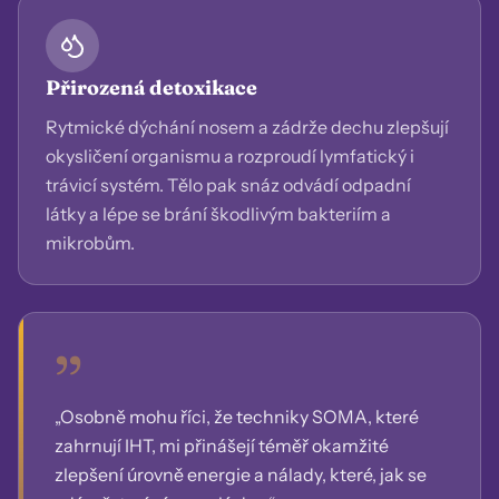
Přirozená detoxikace
Rytmické dýchání nosem a zádrže dechu zlepšují
okysličení organismu a rozproudí lymfatický i
trávicí systém. Tělo pak snáz odvádí odpadní
látky a lépe se brání škodlivým bakteriím a
mikrobům.
”
„Osobně mohu říci, že techniky SOMA, které
zahrnují IHT, mi přinášejí téměř okamžité
zlepšení úrovně energie a nálady, které, jak se