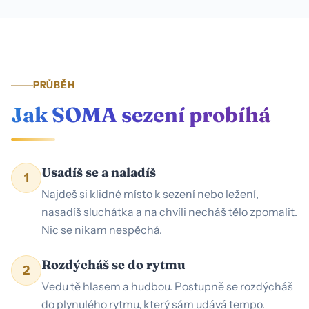
PRŮBĚH
Jak SOMA sezení probíhá
Usadíš se a naladíš
1
Najdeš si klidné místo k sezení nebo ležení,
nasadíš sluchátka a na chvíli necháš tělo zpomalit.
Nic se nikam nespěchá.
Rozdýcháš se do rytmu
2
Vedu tě hlasem a hudbou. Postupně se rozdýcháš
do plynulého rytmu, který sám udává tempo.