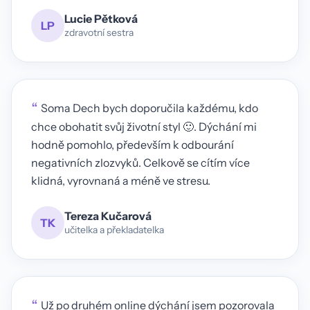
Lucie Pětková
LP
zdravotní sestra
“
Soma Dech bych doporučila každému, kdo
chce obohatit svůj životní styl 🙂. Dýchání mi
hodně pomohlo, především k odbourání
negativních zlozvyků. Celkově se cítím více
klidná, vyrovnaná a méně ve stresu.
Tereza Kučarová
TK
učitelka a překladatelka
“
Už po druhém online dýchání jsem pozorovala