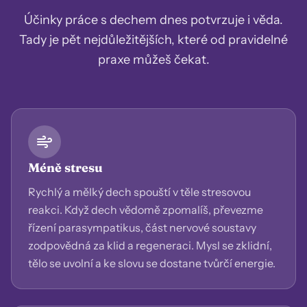
Účinky práce s dechem dnes potvrzuje i věda.
Tady je pět nejdůležitějších, které od pravidelné
praxe můžeš čekat.
Méně stresu
Rychlý a mělký dech spouští v těle stresovou
reakci. Když dech vědomě zpomalíš, převezme
řízení parasympatikus, část nervové soustavy
zodpovědná za klid a regeneraci. Mysl se zklidní,
tělo se uvolní a ke slovu se dostane tvůrčí energie.