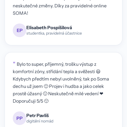
neskutečné změny. Díky za pravidelné online
SOMA!
Elisabeth Pospíšilová
EP
studentka, pravidelná účastnice
“
Bylo to super, příjemný, trošku výstup z
komfortní zóny, střídání tepla a svěžesti 😃
Kdybych předtím nebyl uvolněný, tak po Soma
dechu už jsem 🙂 Projev i hudba a jako celek
prostě úžasný 🙂 Neskutečně milé vedení ❤
Doporučuji 5/5 🙂
Petr Pavliš
PP
digitální nomád