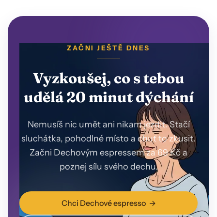
ZAČNI JEŠTĚ DNES
Vyzkoušej, co s tebou
udělá 20 minut dýchání
Nemusíš nic umět ani nikam jezdit. Stačí
sluchátka, pohodlné místo a chuť to zkusit.
Začni Dechovým espressem za 69 Kč a
poznej sílu svého dechu.
Chci Dechové espresso