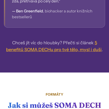
zdá, přetrvává po celý den.“
— Ben Greenfield
, biohacker a autor knižních
bestsellerů
Chceš jít víc do hloubky? Přečti si článek
5
benefitů SOMA DECHu pro tvé tělo, mysl i duši
.
FORMÁTY
Jak si můžeš SOMA DECH