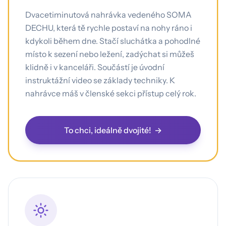
Dvacetiminutová nahrávka vedeného SOMA
DECHU, která tě rychle postaví na nohy ráno i
kdykoli během dne. Stačí sluchátka a pohodlné
místo k sezení nebo ležení, zadýchat si můžeš
klidně i v kanceláři. Součástí je úvodní
instruktážní video se základy techniky. K
nahrávce máš v členské sekci přístup celý rok.
To chci, ideálně dvojité!