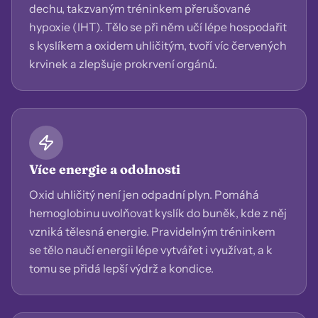
dechu, takzvaným tréninkem přerušované
hypoxie (IHT). Tělo se při něm učí lépe hospodařit
s kyslíkem a oxidem uhličitým, tvoří víc červených
krvinek a zlepšuje prokrvení orgánů.
Více energie a odolnosti
Oxid uhličitý není jen odpadní plyn. Pomáhá
hemoglobinu uvolňovat kyslík do buněk, kde z něj
vzniká tělesná energie. Pravidelným tréninkem
se tělo naučí energii lépe vytvářet i využívat, a k
tomu se přidá lepší výdrž a kondice.