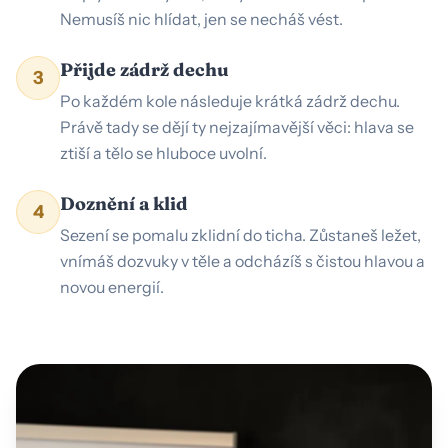
Nemusíš nic hlídat, jen se necháš vést.
Přijde zádrž dechu
3
Po každém kole následuje krátká zádrž dechu.
Právě tady se dějí ty nejzajímavější věci: hlava se
ztiší a tělo se hluboce uvolní.
Doznění a klid
4
Sezení se pomalu zklidní do ticha. Zůstaneš ležet,
vnímáš dozvuky v těle a odcházíš s čistou hlavou a
novou energií.