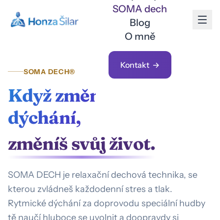
SOMA dech
Blog
O mně
Kontakt
SOMA DECH®
Když změníš své
dýchání,
změníš svůj život.
SOMA DECH je relaxační dechová technika, se
kterou zvládneš každodenní stres a tlak.
Rytmické dýchání za doprovodu speciální hudby
tě naučí hluboce se uvolnit a doopravdy si