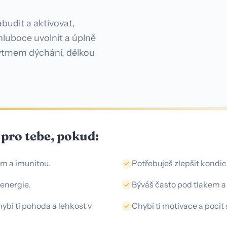
udit a aktivovat,
hluboce uvolnit a úplně
ytmem dýchání, délkou
ro tebe, pokud:
ím a imunitou.
Potřebuješ zlepšit kondici
energie.
Býváš často pod tlakem a 
ybí ti pohoda a lehkost v
Chybí ti motivace a pocit