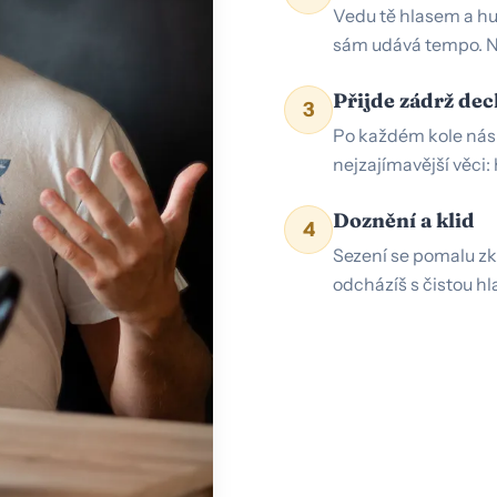
Vedu tě hlasem a hu
sám udává tempo. Ne
Přijde zádrž de
3
Po každém kole násl
nejzajímavější věci: 
Doznění a klid
4
Sezení se pomalu zkl
odcházíš s čistou hl