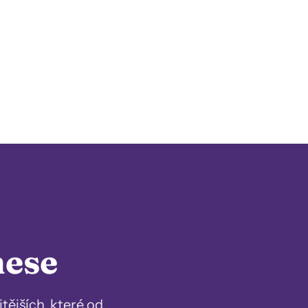
nese
tějších, které od