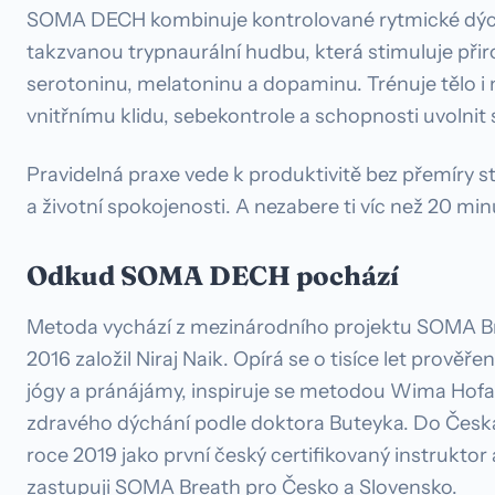
SOMA DECH kombinuje kontrolované rytmické dých
takzvanou trypnaurální hudbu, která stimuluje při
serotoninu, melatoninu a dopaminu. Trénuje tělo i
vnitřnímu klidu, sebekontrole a schopnosti uvolnit s
Pravidelná praxe vede k produktivitě bez přemíry st
a životní spokojenosti. A nezabere ti víc než 20 mi
Odkud SOMA DECH pochází
Metoda vychází z mezinárodního projektu SOMA Bre
2016 založil Niraj Naik. Opírá se o tisíce let prově
jógy a pránájámy, inspiruje se metodou Wima Hofa 
zdravého dýchání podle doktora Buteyka. Do Česk
roce 2019 jako první český certifikovaný instrukt
zastupuji SOMA Breath pro Česko a Slovensko.