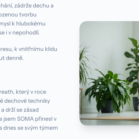
ání, zádrže dechu a
rozenou tvorbu
 mysl k hlubokému
e i v nepohodlí.
resu, k vnitřnímu klidu
nut denně.
ath, který v roce
řené dechové techniky
a drží se zásad
a jsem SOMA přinesl v
or a dnes se svým týmem