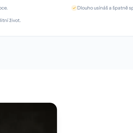
oce.
Dlouho usínáš a špatně sp
itní život.