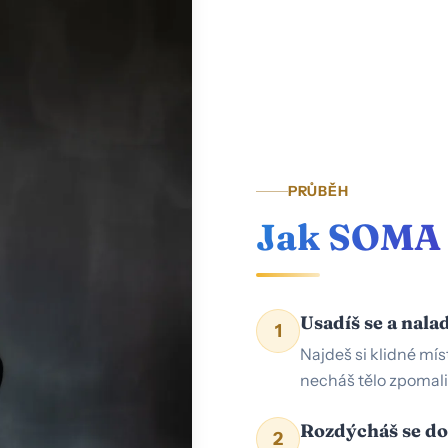
PRŮBĚH
Jak SOMA 
Usadíš se a nala
1
Najdeš si klidné mís
necháš tělo zpomali
Rozdýcháš se d
2