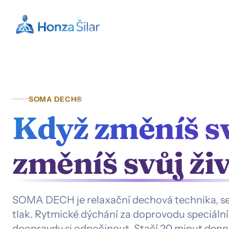
SOMA DECH®
Když změníš s
změníš svůj živ
SOMA DECH je relaxační dechová technika, se
tlak. Rytmické dýchání za doprovodu speciální
doopravdy si odpočinout. Stačí 20 minut denn