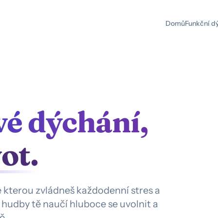
Domů
Funkční d
vé dýchání,
ot.
 kterou zvládneš každodenní stres a
 hudby tě naučí hluboce se uvolnit a
ě.