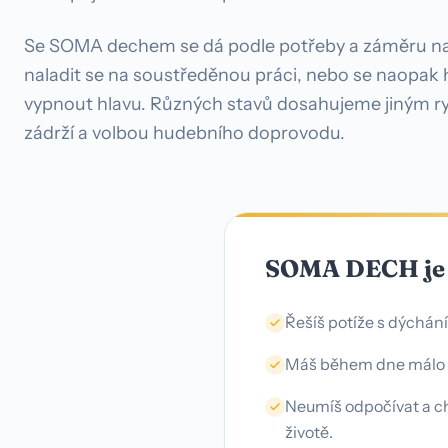
Se SOMA dechem se dá podle potřeby a záměru nab
naladit se na soustředěnou práci, nebo se naopak 
vypnout hlavu. Různých stavů dosahujeme jiným r
zádrží a volbou hudebního doprovodu.
SOMA DECH je p
Řešíš potíže s dýchán
Máš během dne málo 
Neumíš odpočívat a ch
životě.