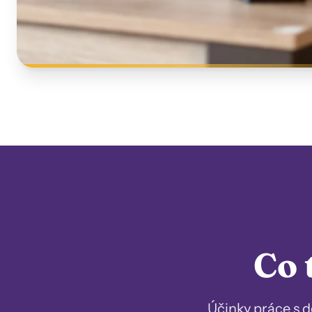
Co 
Účinky práce s d