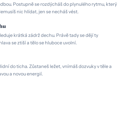
dbou. Postupně se rozdýcháš do plynulého rytmu, který
musíš nic hlídat, jen se necháš vést.
chu
eduje krátká zádrž dechu. Právě tady se dějí ty
hlava se ztiší a tělo se hluboce uvolní.
idní do ticha. Zůstaneš ležet, vnímáš dozvuky v těle a
avou a novou energií.