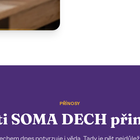
PŘÍNOSY
ti SOMA DECH při
echem dnes potvrzuje i věda. Tady je pět nejdůleži