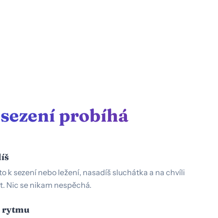
sezení probíhá
díš
to k sezení nebo ležení, nasadíš sluchátka a na chvíli
t. Nic se nikam nespěchá.
o rytmu