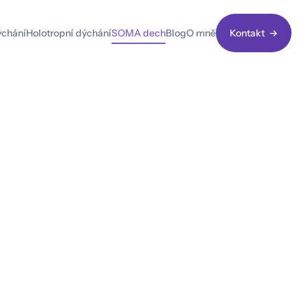
ýchání
Holotropní dýchání
SOMA dech
Blog
O mně
Kontakt