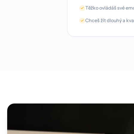
Těžko ovládáš své em
Chceš žít dlouhý a kval