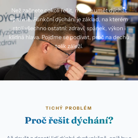
Než začnete cokoli řešit, musíte umět dýchat
správně. Funkční dýchání je základ, na kterém
stojí všechno ostatní: zdraví, spánek, výkon i
klidná hlava. Pojďme se podívat, proč na dechu
tolik záleží.
TICHÝ PROBLÉM
Proč řešit dýchání?