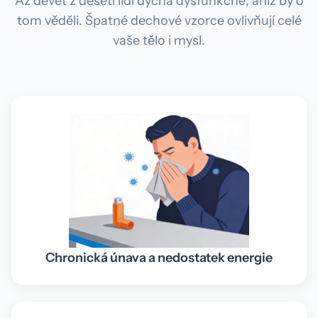
Až devět z deseti lidí dýchá dysfunkčně, aniž by o
tom věděli. Špatné dechové vzorce ovlivňují celé
vaše tělo i mysl.
Chronická únava a nedostatek energie