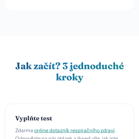
Jak začít? 3 jednoduché
kroky
Vyplňte test
Zdarma
online dotazník respiračního zdraví
.
Odpovězte na pár otázek a ihned víte, jak jste