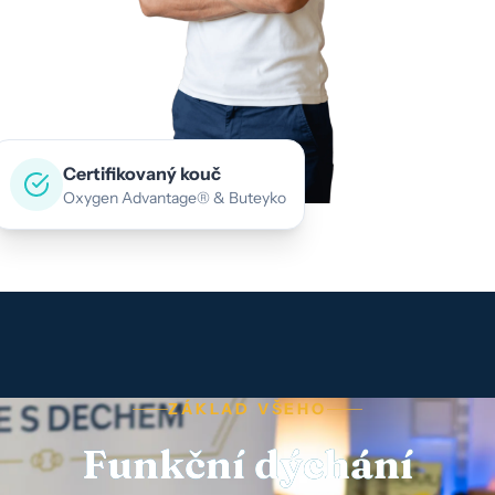
Certifikovaný kouč
Oxygen Advantage® & Buteyko
ZÁKLAD VŠEHO
Funkční dýchání