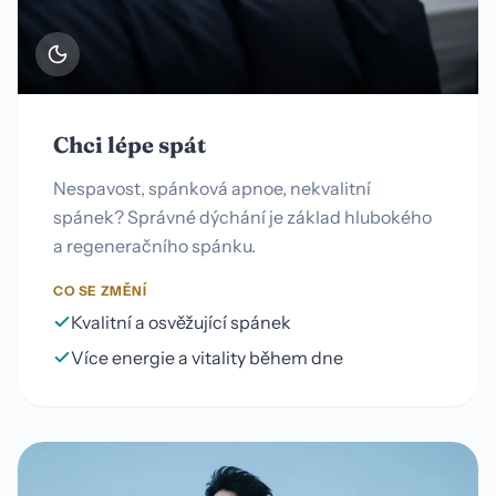
Chci lépe spát
Nespavost, spánková apnoe, nekvalitní
spánek? Správné dýchání je základ hlubokého
a regeneračního spánku.
CO SE ZMĚNÍ
Kvalitní a osvěžující spánek
Více energie a vitality během dne