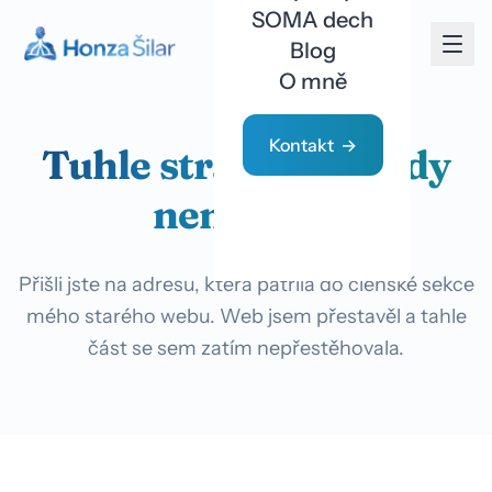
SOMA dech
Blog
O mně
Kontakt
Tuhle stránku už tady
nenajdete
Přišli jste na adresu, která patřila do členské sekce
mého starého webu. Web jsem přestavěl a tahle
část se sem zatím nepřestěhovala.