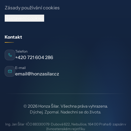
Zásady používání cookies
Nastavení cookies
Kontakt
Telefon
+420 721 604 286
E-mail
email@honzasilar.cz
© 2026 Honza Šilar. Všechna práva vyhrazena.
Dýchej. Zpomal. Nadechni se do života.
Ing. Jan Šilar · IČO 88330079 · Dubová 622, Nebušice, 164 00 Praha 6 · zapsán v
živnostenském rejstříku